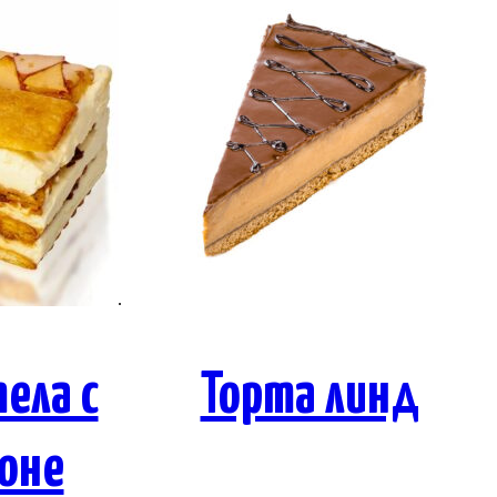
ела с
Торта линд
оне