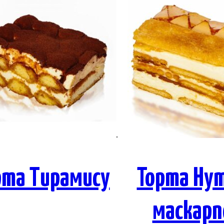
рта Тирамису
Торта Нут
маскарп