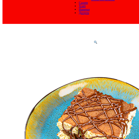
Салати
Хляб
Напитки
Десерти