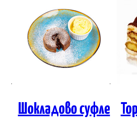
Шокладово суфле
То