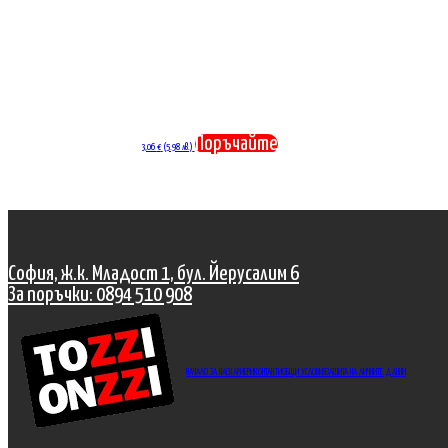
Поръчайте
3,06
€
(5.98 лв.)
София, ж.к. Младост 1, бул. Йерусалим 6
За поръчки: 0894 510 908
НАЧАЛО
ЗА НАС
КАРИЕРИ
КОНТАКТИ
ОБЩИ УСЛОВИЯ
ЗАШИТА НА ЛИЧНИТЕ ДАННИ