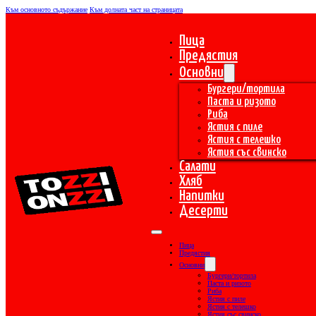
Към основното съдържание
Към долната част на страницата
Пица
Предястия
Основни
Бургери/тортила
Паста и ризото
Риба
Ястия с пиле
Ястия с телешко
Ястия със свинско
Салати
Хляб
Напитки
Десерти
Пица
Предястия
Основни
Бургери/тортила
Паста и ризото
Риба
Ястия с пиле
Ястия с телешко
Ястия със свинско