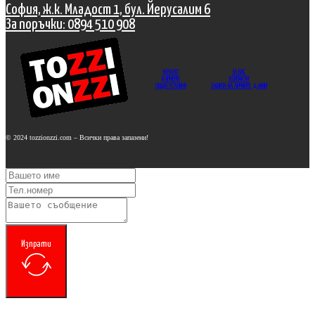
София, ж.к. Младост 1, бул. Йерусалим 6
За поръчки: 0894 510 908
НАЧАЛО
ЗА НАС
КАРИЕРИ
КОНТАКТИ
ОБЩИ УСЛОВИЯ
ЗАШИТА НА ЛИЧНИТЕ ДАННИ
© 2024 tozzionzzi.com – Всички права запазени!
Изпрати