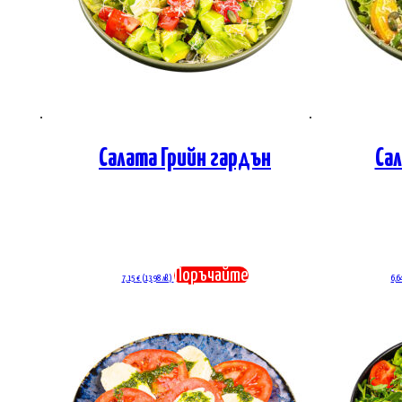
Салата Грийн гардън
Са
Поръчайте
7,15
€
(13.98 лв.)
6,6