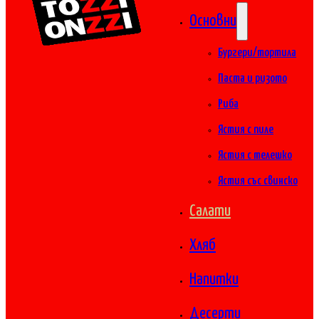
Основни
Бургери/тортила
Паста и ризото
Риба
Ястия с пиле
Ястия с телешко
Ястия със свинско
Салати
Хляб
Напитки
Десерти