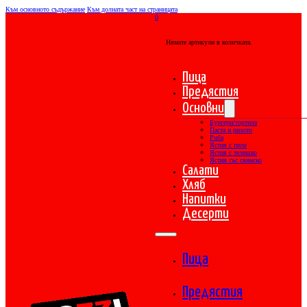
Към основното съдържание
Към долната част на страницата
0
Нямате артикули в количката.
Пица
Предястия
Основни
Бургери/тортила
Паста и ризото
Риба
Ястия с пиле
Ястия с телешко
Ястия със свинско
Салати
Хляб
Напитки
Десерти
Пица
Предястия