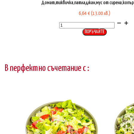
Домат,тиквичка,патладжан,мус от сирена,копър
6,64
€
(13.00 лв.)
количество
за
Салата
Каре
ПОРЪЧАЙТЕ
В перфектно съчетание с :