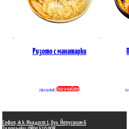
Ризото с манатарки
Поръчайте
7,66
€
(14.98 лв.)
6,1
София, ж.к. Младост 1, бул. Йерусалим 6
За поръчки: 0894 510 908