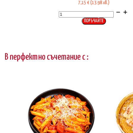
7,15
€
(13.98 лв.)
количество
за
Спагети
“Формаджи“
ПОРЪЧАЙТЕ
В перфектно съчетание с :