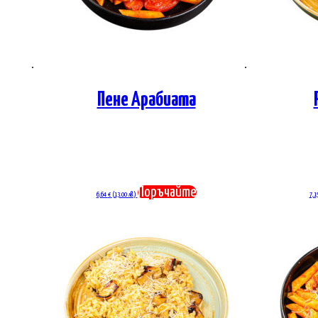
Пене Арабиата
Поръчайте
6,64
€
(13.00 лв.)
7,1