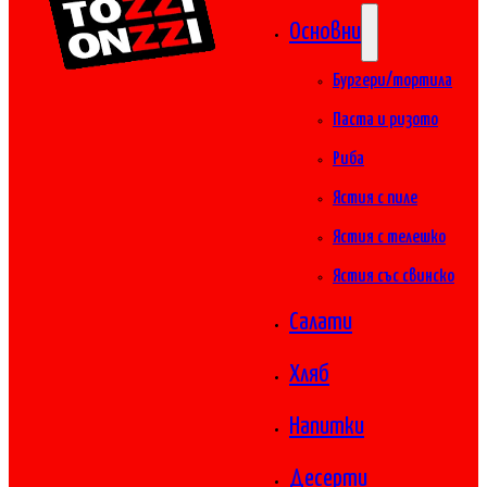
Основни
Бургери/тортила
Паста и ризото
Риба
Ястия с пиле
Ястия с телешко
Ястия със свинско
Салати
Хляб
Напитки
Десерти