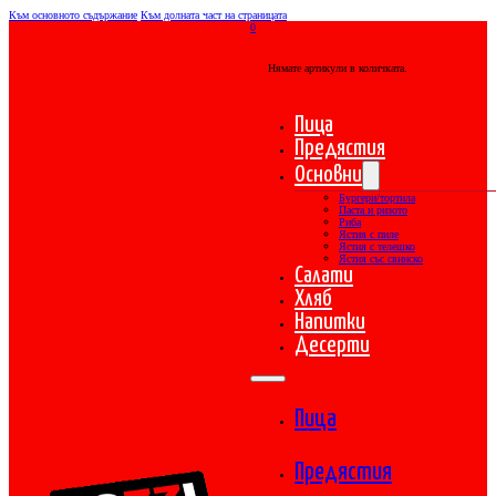
Към основното съдържание
Към долната част на страницата
0
Нямате артикули в количката.
Пица
Предястия
Основни
Бургери/тортила
Паста и ризото
Риба
Ястия с пиле
Ястия с телешко
Ястия със свинско
Салати
Хляб
Напитки
Десерти
Пица
Предястия