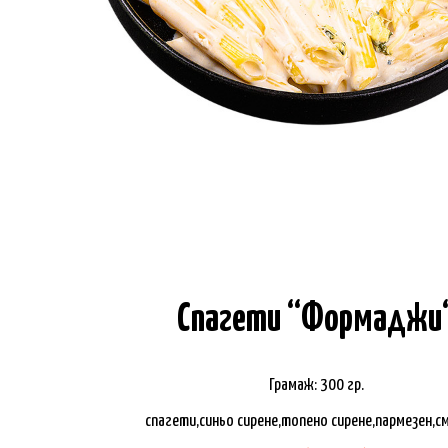
Спагети “Формаджи
Грамаж: 300 гр.
спагети,синьо сирене,топено сирене,пармезен,с